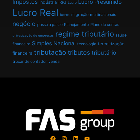
Impostos
Lucro Presumido
indústria
IRPJ
Lucro
Lucro Real
migração
multinacionais
lucros
negócio
passo a passo
Planejamento
Plano de contas
regime tributário
saúde
privatização de empresas
Simples Nacional
terceirização
financeira
tecnologia
tributação
tributos
tributário
financeira
trocar de contador
venda