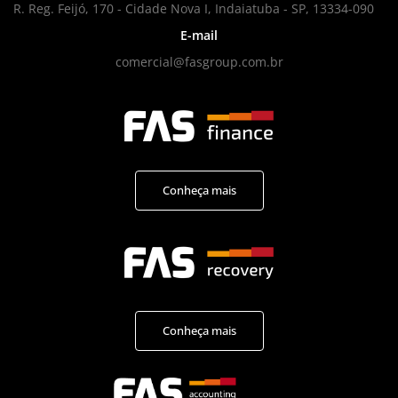
R. Reg. Feijó, 170 - Cidade Nova I, Indaiatuba - SP, 13334-090
E-mail
comercial@fasgroup.com.br
Conheça mais
Conheça mais