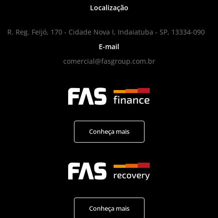
Localização
R. Reg. Feijó, 170 - Cidade Nova I, Indaiatuba - SP, 13334-090
E-mail
comercial@fasgroup.com.br
Conheça mais
Conheça mais