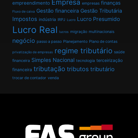
Empresa
finanças
empreendimento
empresas
Gestão financeira
Gestão Tributária
Fluxo de caixa
Impostos
Lucro Presumido
indústria
IRPJ
Lucro
Lucro Real
migração
multinacionais
lucros
negócio
passo a passo
Planejamento
Plano de contas
regime tributário
saúde
privatização de empresas
Simples Nacional
terceirização
financeira
tecnologia
tributação
tributos
tributário
financeira
trocar de contador
venda