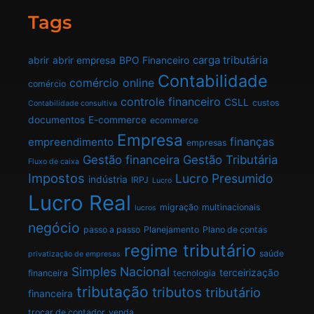
Tags
carga tributária
abrir
abrir empresa
BPO Financeiro
Contabilidade
comércio online
comércio
controle financeiro
CSLL
custos
Contabilidade consultiva
documentos
E-commerce
ecommerce
Empresa
finanças
empreendimento
empresas
Gestão financeira
Gestão Tributária
Fluxo de caixa
Impostos
Lucro Presumido
indústria
IRPJ
Lucro
Lucro Real
migração
multinacionais
lucros
negócio
passo a passo
Planejamento
Plano de contas
regime tributário
saúde
privatização de empresas
Simples Nacional
terceirização
financeira
tecnologia
tributação
tributos
tributário
financeira
trocar de contador
venda