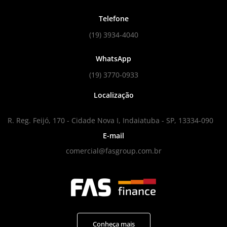
Telefone
(19) 3934-4040
WhatsApp
(19) 3770-0933
Localização
R. Reg. Feijó, 170 - Cidade Nova I, Indaiatuba - SP, 13334-090
E-mail
comercial@fasgroup.com.br
Conheça mais