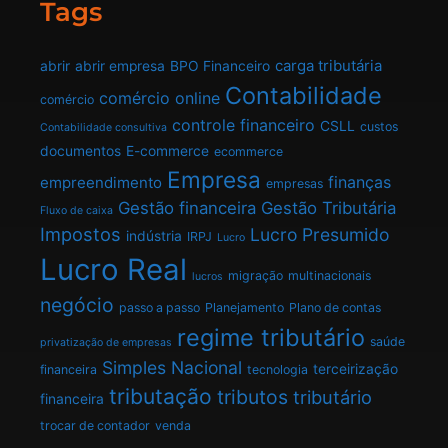
Tags
carga tributária
abrir
abrir empresa
BPO Financeiro
Contabilidade
comércio online
comércio
controle financeiro
CSLL
custos
Contabilidade consultiva
documentos
E-commerce
ecommerce
Empresa
finanças
empreendimento
empresas
Gestão financeira
Gestão Tributária
Fluxo de caixa
Impostos
Lucro Presumido
indústria
IRPJ
Lucro
Lucro Real
migração
multinacionais
lucros
negócio
passo a passo
Planejamento
Plano de contas
regime tributário
saúde
privatização de empresas
Simples Nacional
terceirização
financeira
tecnologia
tributação
tributos
tributário
financeira
trocar de contador
venda