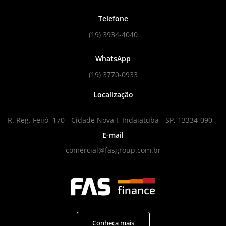
Telefone
(19) 3934-4040
WhatsApp
(19) 3770-0933
Localização
R. Reg. Feijó, 170 - Cidade Nova I, Indaiatuba - SP, 13334-090
E-mail
comercial@fasgroup.com.br
Conheça mais