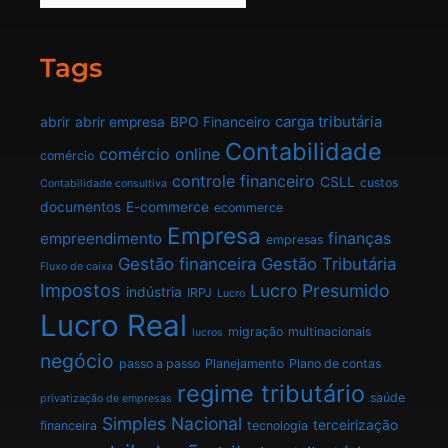
Tags
carga tributária
abrir
abrir empresa
BPO Financeiro
Contabilidade
comércio online
comércio
controle financeiro
CSLL
custos
Contabilidade consultiva
documentos
E-commerce
ecommerce
Empresa
finanças
empreendimento
empresas
Gestão financeira
Gestão Tributária
Fluxo de caixa
Impostos
Lucro Presumido
indústria
IRPJ
Lucro
Lucro Real
migração
multinacionais
lucros
negócio
passo a passo
Planejamento
Plano de contas
regime tributário
saúde
privatização de empresas
Simples Nacional
terceirização
financeira
tecnologia