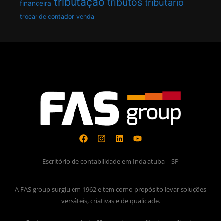
tributação
tributos
tributário
financeira
trocar de contador
venda
Escritório de contabilidade em Indaiatuba – SP
A FAS group surgiu em 1962 e tem como propósito levar soluções
versáteis, criativas e de qualidade.