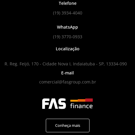
Telefone
(19) 3934-4040
WhatsApp
(19) 3770-0933
Localização
R. Reg. Feijó, 170 - Cidade Nova I, Indaiatuba - SP, 13334-090
E-mail
comercial@fasgroup.com.br
Conheça mais