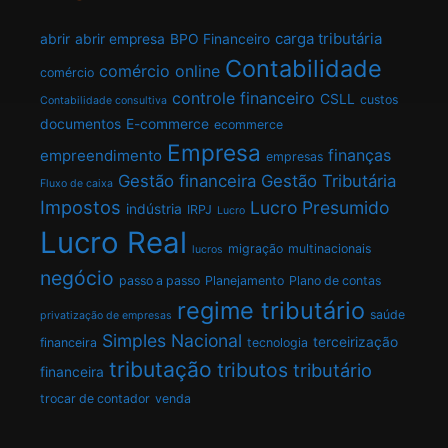
carga tributária
abrir
abrir empresa
BPO Financeiro
Contabilidade
comércio online
comércio
controle financeiro
CSLL
custos
Contabilidade consultiva
documentos
E-commerce
ecommerce
Empresa
finanças
empreendimento
empresas
Gestão financeira
Gestão Tributária
Fluxo de caixa
Impostos
Lucro Presumido
indústria
IRPJ
Lucro
Lucro Real
migração
multinacionais
lucros
negócio
passo a passo
Planejamento
Plano de contas
regime tributário
saúde
privatização de empresas
Simples Nacional
terceirização
financeira
tecnologia
tributação
tributos
tributário
financeira
trocar de contador
venda