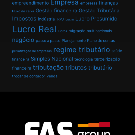
Empresa
finanças
empreendimento
empresas
Gestão financeira
Gestão Tributária
Fluxo de caixa
Impostos
Lucro Presumido
indústria
IRPJ
Lucro
Lucro Real
migração
multinacionais
lucros
negócio
passo a passo
Planejamento
Plano de contas
regime tributário
saúde
privatização de empresas
Simples Nacional
terceirização
financeira
tecnologia
tributação
tributos
tributário
financeira
trocar de contador
venda