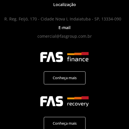
Localização
R. Reg. Feijó, 170 - Cidade Nova I, Indaiatuba - SP, 13334-090
E-mail
comercial@fasgroup.com.br
Conheça mais
Conheça mais