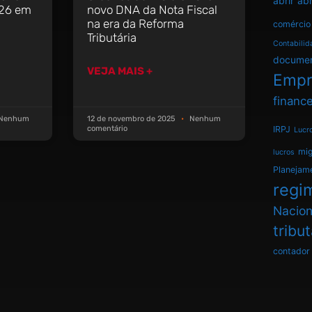
abrir
abr
026 em
novo DNA da Nota Fiscal
na era da Reforma
comércio
Tributária
Contabilid
docume
VEJA MAIS +
Empr
finance
Nenhum
12 de novembro de 2025
Nenhum
IRPJ
comentário
Lucr
mi
lucros
Planejam
regim
Nacion
tribu
contador