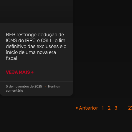
RFB restringe dedução de
ICMS do IRPJ e CSLL: o fim
definitivo das exclusões e o
início de uma nova era
fiscal
VEJA MAIS +
5 de novembro de 2025
Nenhum
comentário
« Anterior
1
2
3
…
2