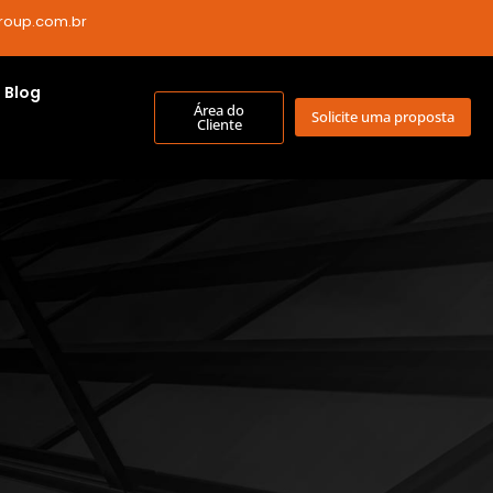
roup.com.br
Blog
Área do
Solicite uma proposta
Cliente