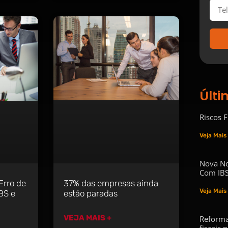
Últi
Riscos 
Veja Mais
Nova No
Com IBS
37% das empresas ainda
Erro de
Veja Mais
estão paradas
BS e
VEJA MAIS +
Reforma
fiscais