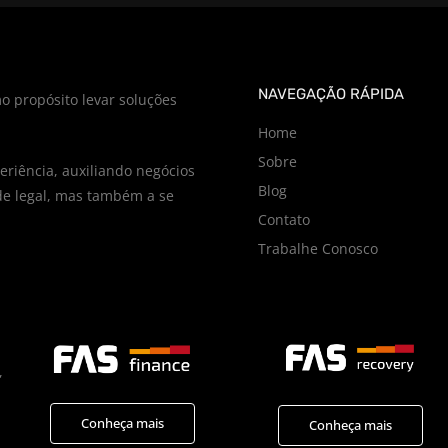
NAVEGAÇÃO RÁPIDA
o propósito levar soluções
Home
Sobre
riência, auxiliando negócios
Blog
e legal, mas também a se
Contato
Trabalhe Conosco
,
Conheça mais
Conheça mais