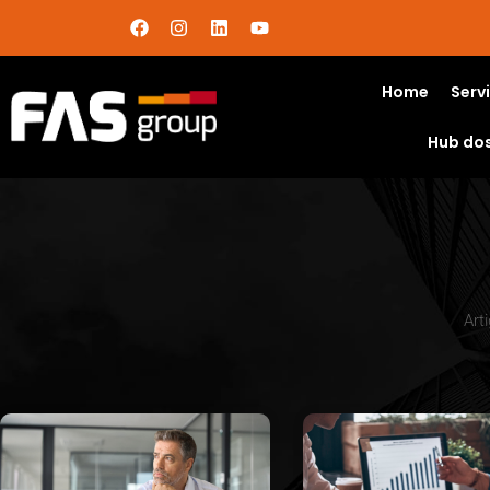
Home
Serv
Hub do
Art