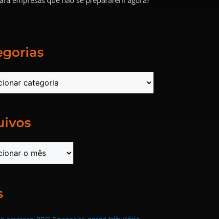
egorias
uivos
s