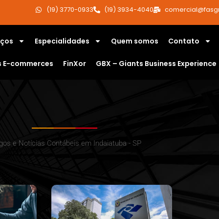
(19) 3770-0933
(19) 3934-4040
comercial@fasg
iços
Especialidades
Quem somos
Contato
s E-commerces
FinXor
GBX – Giants Business Experience
igos e Notícias Contábeis em Indaiatuba - SP