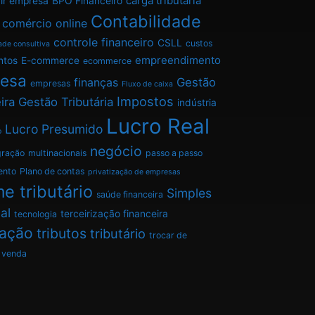
carga tributária
ir empresa
BPO Financeiro
Contabilidade
comércio online
controle financeiro
CSLL
custos
ade consultiva
empreendimento
ntos
E-commerce
ecommerce
esa
finanças
Gestão
empresas
Fluxo de caixa
Impostos
ira
Gestão Tributária
indústria
Lucro Real
Lucro Presumido
o
negócio
gração
multinacionais
passo a passo
ento
Plano de contas
privatização de empresas
e tributário
Simples
saúde financeira
al
terceirização financeira
tecnologia
tação
tributos
tributário
trocar de
venda