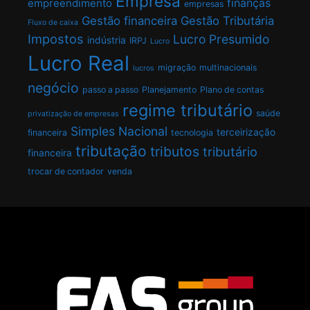
Empresa
finanças
empreendimento
empresas
Gestão financeira
Gestão Tributária
Fluxo de caixa
Impostos
Lucro Presumido
indústria
IRPJ
Lucro
Lucro Real
migração
multinacionais
lucros
negócio
passo a passo
Planejamento
Plano de contas
regime tributário
saúde
privatização de empresas
Simples Nacional
terceirização
financeira
tecnologia
tributação
tributos
tributário
financeira
trocar de contador
venda