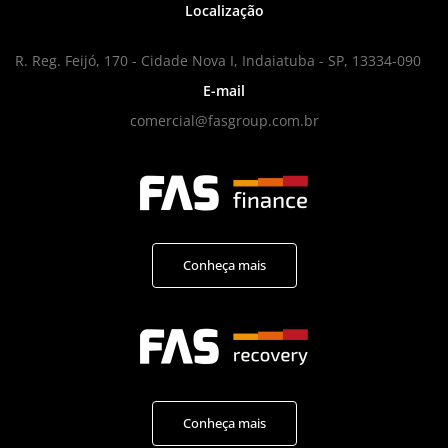
Localização
R. Reg. Feijó, 170 - Cidade Nova I, Indaiatuba - SP, 13334-090
E-mail
comercial@fasgroup.com.br
Conheça mais
Conheça mais